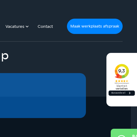
Maak werkplaats afspraak
Vacatures
Contact
op
B