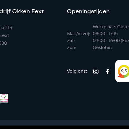
rijf Okken Eext
Openingstijden
Werkplaats Giete
aat 14
Ma t/m vrij:
08:00 - 17:15
Eext
Zat:
09:00 - 16:00 (Ee
338
Zon:
Gesloten
Volg ons: