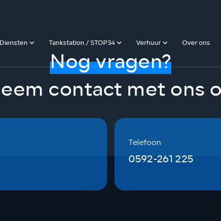
Diensten
Tankstation / STOP34
Verhuur
Over ons
Nog vragen?
eem contact met ons 
Telefoon
0592-261 225