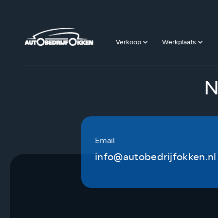
Verkoop
Werkplaats
N
Email
info@autobedrijfokken.nl