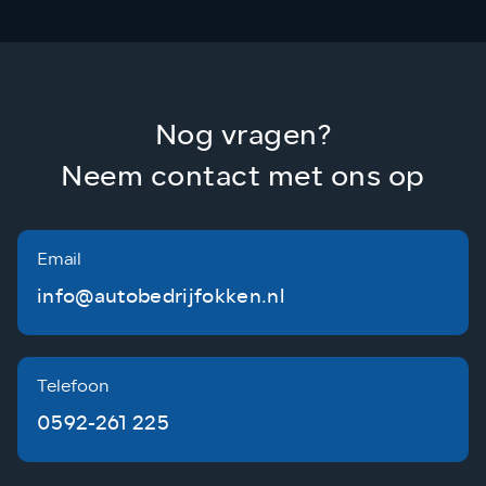
Carwash
Autobedrijf Okken's carwash is jouw plek voor
een grondige, snelle, en milieubewuste
Nog vragen?
reiniging!
Neem contact met ons op
Email
info@autobedrijfokken.nl
Telefoon
0592-261 225