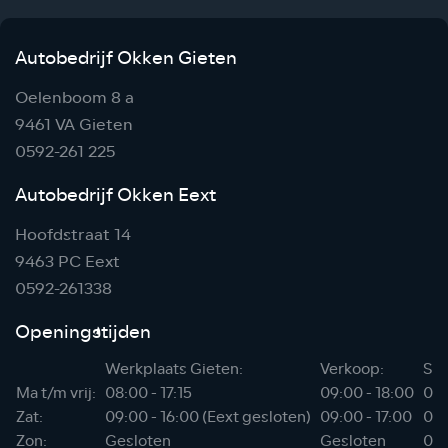
Autobedrijf Okken Gieten
Oelenboom 8 a
9461 VA Gieten
0592-261 225
Autobedrijf Okken Eext
Hoofdstraat 14
9463 PC Eext
0592-261338
Openingstijden
Werkplaats Gieten:
Verkoop:
Sho
Ma t/m vrij:
08:00 - 17:15
09:00 - 18:00
06:
Zat:
09:00 - 16:00 (Eext gesloten)
09:00 - 17:00
07:
Zon:
Gesloten
Gesloten
08: