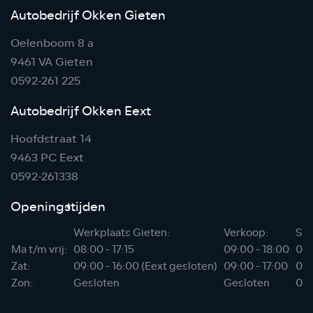
Autobedrijf Okken Gieten
Oelenboom 8 a
9461 VA Gieten
0592-261 225
Autobedrijf Okken Eext
Hoofdstraat 14
9463 PC Eext
0592-261338
Openingstijden
Werkplaats Gieten:
Verkoop:
Sho
Ma t/m vrij:
08:00 - 17:15
09:00 - 18:00
06:
Zat:
09:00 - 16:00 (Eext gesloten)
09:00 - 17:00
07:
Zon:
Gesloten
Gesloten
08: