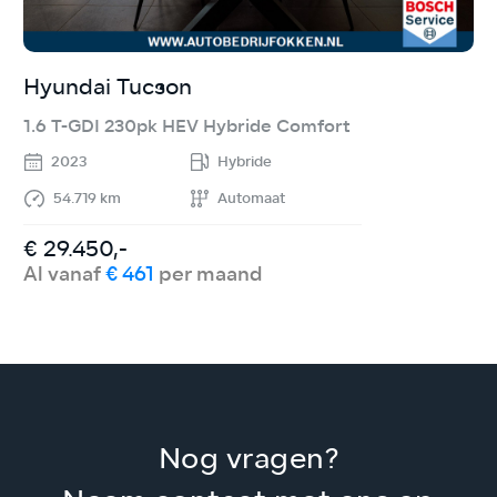
Hyundai Tucson
K
1.6 T-GDI 230pk HEV Hybride Comfort
1
2023
Hybride
54.719 km
Automaat
€ 29.450,-
€
Al vanaf
€ 461
per maand
A
Nog vragen?