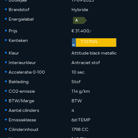
Bouwjaar
11-09-2023
Brandstof
Hybride
Energielabel
Prijs
€ 31.400,-
Kenteken
T107NN
Kleur
Attitude black metallic
Interieurkleur
Antraciet stof
Acceleratie 0-100
10 sec.
Bekleding
Stof
CO2-emissie
114 g/km
BTW/Marge
BTW
Aantal cilinders
4
Emissieklasse
6d-TEMP
Cilinderinhoud
1798 CC