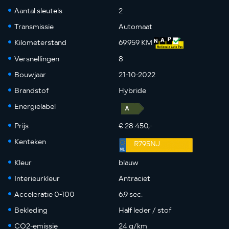
Aantal sleutels
2
Transmissie
Automaat
Kilometerstand
69.959 KM
Versnellingen
8
Bouwjaar
21-10-2022
Brandstof
Hybride
Energielabel
Prijs
€ 28.450,-
Kenteken
R795NJ
Kleur
blauw
Interieurkleur
Antraciet
Acceleratie 0-100
6.9 sec.
Bekleding
Half leder / stof
CO2-emissie
24 g/km