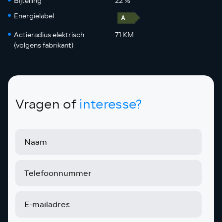
Bijtelling
22 %
Energielabel
Actieradius elektrisch
71 KM
(volgens fabrikant)
Vragen of
interesse?