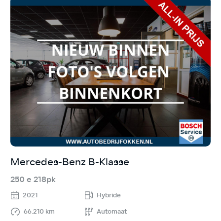
Mercedes-Benz B-Klasse
A
250 e 218pk
S
2021
Hybride
66.210 km
Automaat