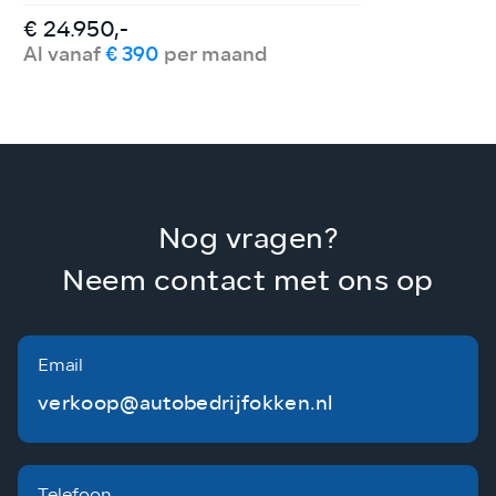
€ 24.950,-
€
Al vanaf
€ 390
per maand
A
Nog vragen?
Neem contact met ons op
Email
verkoop@autobedrijfokken.nl
Telefoon