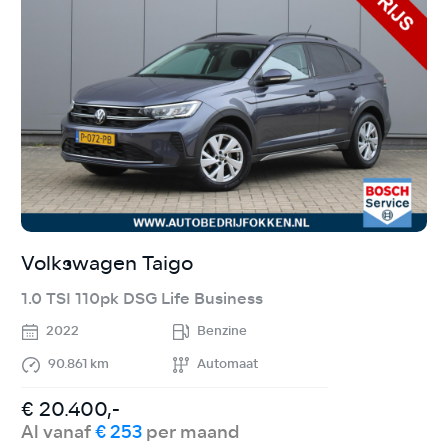
Volkswagen Taigo
K
1.0 TSI 110pk DSG Life Business
1
2022
Benzine
90.861 km
Automaat
€ 20.400,-
€
Al vanaf
€ 253
per maand
A