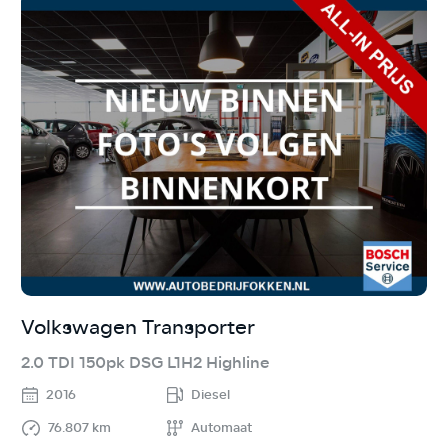
Volkswagen Transporter
R
2.0 TDI 150pk DSG L1H2 Highline
1
2016
Diesel
76.807 km
Automaat