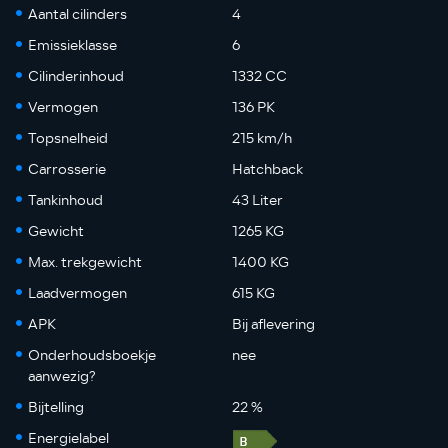
Aantal cilinders
4
Emissieklasse
6
Cilinderinhoud
1332 CC
Vermogen
136 PK
Topsnelheid
215 km/h
Carrosserie
Hatchback
Tankinhoud
43 Liter
Gewicht
1265 KG
Max. trekgewicht
1400 KG
Laadvermogen
615 KG
APK
Bij aflevering
Onderhoudsboekje
nee
aanwezig?
Bijtelling
22 %
Energielabel