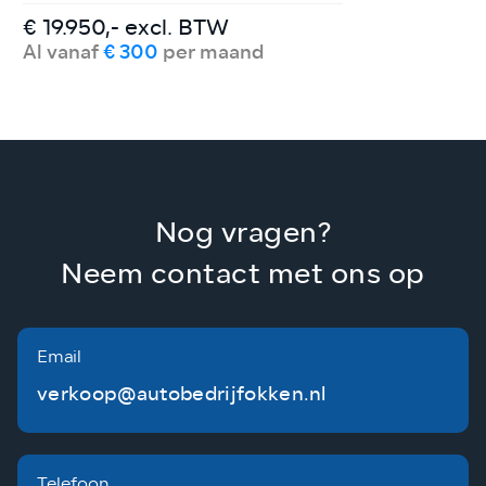
€ 19.950,- excl. BTW
€
Al vanaf
€ 300
per maand
A
Nog vragen?
Neem contact met ons op
Email
verkoop@autobedrijfokken.nl
Telefoon