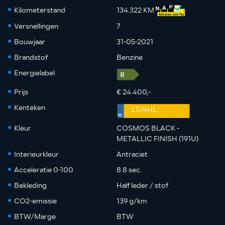
Kilometerstand
134.322 KM
Versnellingen
7
Bouwjaar
31-05-2021
Brandstof
Benzine
Energielabel
Prijs
€ 24.400,-
Kenteken
L574HL
Kleur
COSMOS BLACK -
METALLIC FINISH (191U)
Interieurkleur
Antraciet
Acceleratie 0-100
8.8 sec.
Bekleding
Half leder / stof
CO2-emissie
139 g/km
BTW/Marge
BTW