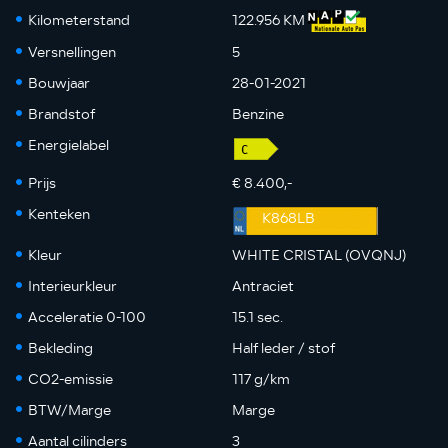
Kilometerstand
122.956 KM
Versnellingen
5
Bouwjaar
28-01-2021
Brandstof
Benzine
Energielabel
Prijs
€ 8.400,-
Kenteken
K868LB
Kleur
WHITE CRISTAL (OVQNJ)
Interieurkleur
Antraciet
Acceleratie 0-100
15.1 sec.
Bekleding
Half leder / stof
CO2-emissie
117 g/km
BTW/Marge
Marge
Aantal cilinders
3