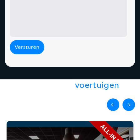
Versturen
Gerelateerde
voertuigen