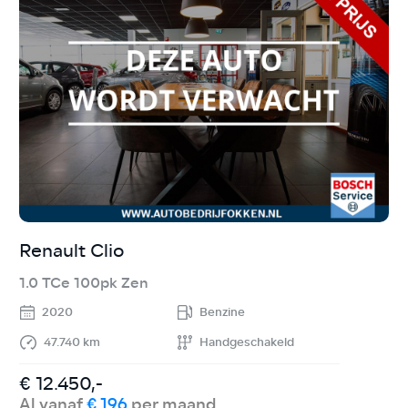
Renault Clio
F
1.0 TCe 100pk Zen
1
2020
Benzine
47.740 km
Handgeschakeld
€ 12.450,-
€
Al vanaf
€ 196
per maand
A