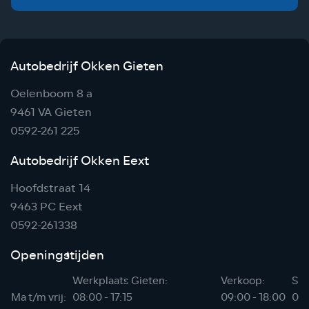
Autobedrijf Okken Gieten
Oelenboom 8 a
9461 VA Gieten
0592-261 225
Autobedrijf Okken Eext
Hoofdstraat 14
9463 PC Eext
0592-261338
Openingstijden
Werkplaats Gieten:
Verkoop:
Sho
Ma t/m vrij:
08:00 - 17:15
09:00 - 18:00
06: