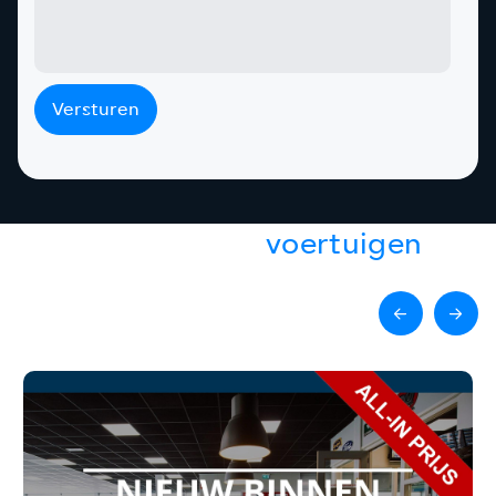
Versturen
Gerelateerde
voertuigen