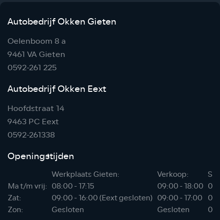
Autobedrijf Okken Gieten
Oelenboom 8 a
9461 VA Gieten
0592-261 225
Autobedrijf Okken Eext
Hoofdstraat 14
9463 PC Eext
0592-261338
Openingstijden
Werkplaats Gieten:
Verkoop:
Sho
Ma t/m vrij:
08:00 - 17:15
09:00 - 18:00
06:
Zat:
09:00 - 16:00 (Eext gesloten)
09:00 - 17:00
07:
Zon:
Gesloten
Gesloten
08: