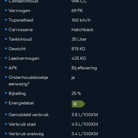
Cilinderinhoud
998 CC
Vermogen
69 PK
Topsnelheid
160 km/h
Carrosserie
Hatchback
Tankinhoud
35 Liter
Gewicht
815 KG
Laadvermogen
425 KG
APK
Bij aflevering
Onderhoudsboekje
ja
aanwezig?
Bijtelling
25 %
Energielabel
Gemiddeld verbruik
3.8 L/100KM
Verbruik stad
4.5 L/100KM
Verbruik snelweg
3.4 L/100KM