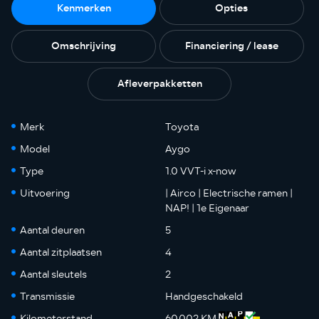
Kenmerken
Opties
Omschrijving
Financiering / lease
Afleverpakketten
Merk
Toyota
Model
Aygo
Type
1.0 VVT-i x-now
Uitvoering
| Airco | Electrische ramen |
NAP! | 1e Eigenaar
Aantal deuren
5
Aantal zitplaatsen
4
Aantal sleutels
2
Transmissie
Handgeschakeld
Kilometerstand
60.002 KM