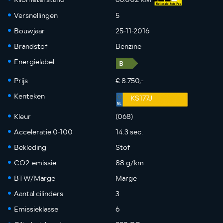
Versnellingen
5
Bouwjaar
25-11-2016
Brandstof
Benzine
Energielabel
Prijs
€ 8.750,-
Kenteken
KS177J
Kleur
(068)
Acceleratie 0-100
14.3 sec.
Bekleding
Stof
CO2-emissie
88 g/km
BTW/Marge
Marge
Aantal cilinders
3
Emissieklasse
6