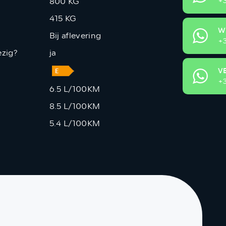
800 KG
+3
415 KG
W
Bij aflevering
+3
zig?
ja
V
+3
6.5 L/100KM
8.5 L/100KM
5.4 L/100KM