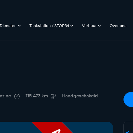
Diensten
Tankstation / STOP34
Verhuur
Over ons
nzine
115.473 km
Handgeschakeld