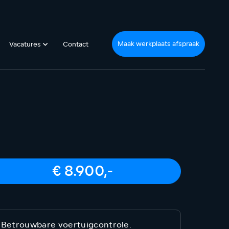
Maak werkplaats afspraak
Vacatures
Contact
€ 8.900,-
Betrouwbare voertuigcontrole.