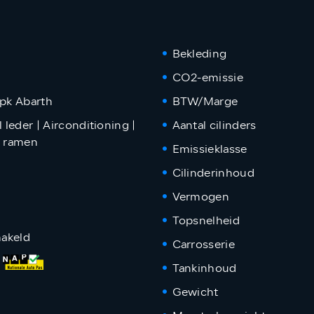
Bekleding
CO2-emissie
5pk Abarth
BTW/Marge
l leder | Airconditioning |
Aantal cilinders
e ramen
Emissieklasse
Cilinderinhoud
Vermogen
Topsnelheid
akeld
Carrosserie
M
Tankinhoud
Gewicht