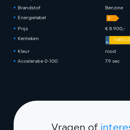
Brandstof
Benzine
Energielabel
Prijs
€ 8.900,-
Kenteken
14RGJ
Kleur
rood
Acceleratie 0-100
7.9 sec.
Vragen of
intere