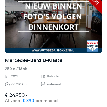
Mercedes-Benz B-Klasse
R
250 e 218pk
1
2021
Hybride
66.210 km
Automaat
€ 24.950,-
€
Al vanaf
€ 390
per maand
A