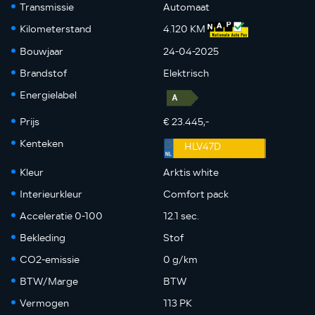
Transmissie
Automaat
Kilometerstand
4.120 KM
Bouwjaar
24-04-2025
Brandstof
Elektrisch
Energielabel
Prijs
€ 23.445,-
Kenteken
HLV47D
Kleur
Arktis white
Interieurkleur
Comfort pack
Acceleratie 0-100
12.1 sec.
Bekleding
Stof
CO2-emissie
0 g/km
BTW/Marge
BTW
Vermogen
113 PK