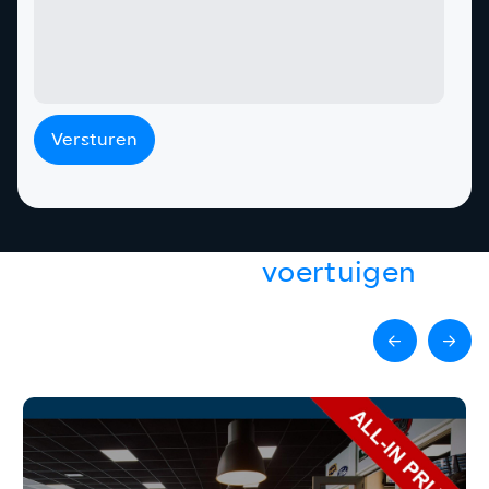
Versturen
Gerelateerde
voertuigen