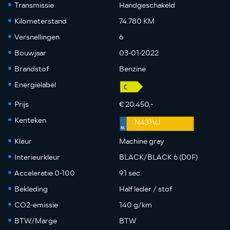
Transmissie
Handgeschakeld
Kilometerstand
74.780 KM
Versnellingen
6
Bouwjaar
03-01-2022
Brandstof
Benzine
Energielabel
Prijs
€ 20.450,-
Kenteken
N431VJ
Kleur
Machine gray
Interieurkleur
BLACK/BLACK 6 (D0F)
Acceleratie 0-100
9.1 sec.
Bekleding
Half leder / stof
CO2-emissie
140 g/km
BTW/Marge
BTW