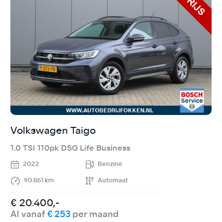
Volkswagen Taigo
K
1.0 TSI 110pk DSG Life Business
1
2022
Benzine
90.861 km
Automaat
€ 20.400,-
€
Al vanaf
€ 253
per maand
A