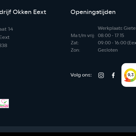
rijf Okken Eext
Openingstijden
Werkplaats Giete
aat 14
Ma t/m vrij:
08:00 - 17:15
Eext
Zat:
09:00 - 16:00 (Ee
338
Zon:
Gesloten
Volg ons: