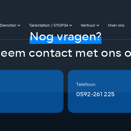
Diensten
Tankstation / STOP34
Verhuur
Over ons
Nog vragen?
eem contact met ons 
Telefoon
0592-261 225