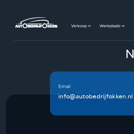
Verkoop
Werkplaats
N
Email
info@autobedrijfokken.nl