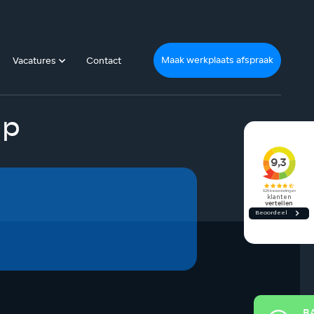
Maak werkplaats afspraak
Vacatures
Contact
op
B